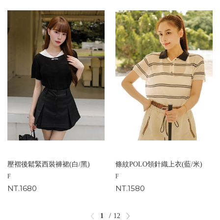
壓褶後鬆緊西裝褲裙(白/黑)
條紋POLO領針織上衣(藍/米)
F
F
NT.1680
NT.1580
1
12