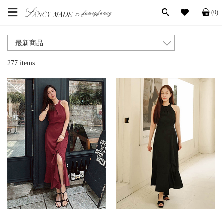
(0)
277 items