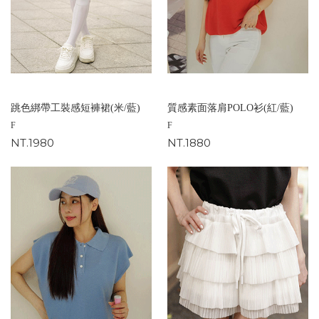
跳色綁帶工裝感短褲裙(米/藍)
質感素面落肩POLO衫(紅/藍)
F
F
NT.1980
NT.1880