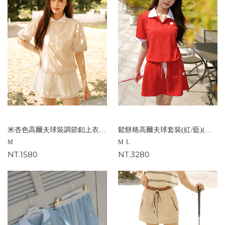
米杏色高爾夫球裝調節釦上衣(M)
鬆餅格高爾夫球套裝(紅/藍)(M/L)
M
M
L
NT.1580
NT.3280