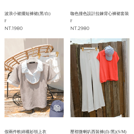
波浪小裙擺短褲裙(黑/白)
咖色撞色設計拉鍊背心褲裙套裝
F
F
NT.1980
NT.2980
假兩件軟綿襯衫領上衣
壓褶微喇叭西裝褲(白/黑)(S/M)