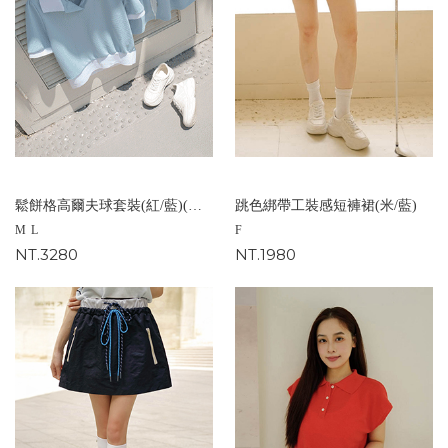
鬆餅格高爾夫球套裝(紅/藍)(M/L)
跳色綁帶工裝感短褲裙(米/藍)
M
L
F
NT.3280
NT.1980