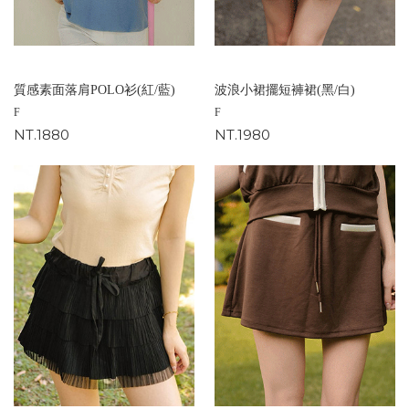
質感素面落肩POLO衫(紅/藍)
波浪小裙擺短褲裙(黑/白)
F
F
NT.1880
NT.1980