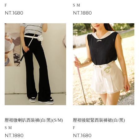
F
S
M
NT.1680
NT.1880
壓褶微喇叭西裝褲(白/黑)(S/M)
壓褶後鬆緊西裝褲裙(白/黑)
S
M
F
NT.1880
NT.1680