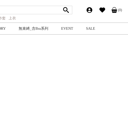
(0)
外套
上衣
ORY
無束縛_含Bra系列
EVENT
SALE