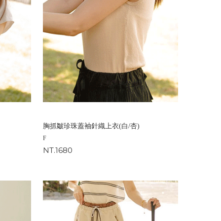
胸抓皺珍珠蓋袖針織上衣(白/杏)
F
NT.1680