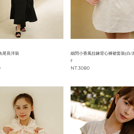
魚尾長洋裝
細閃小香風拉鍊背心褲裙套裝(白/灰
F
0
NT.3080