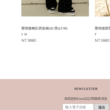
壓褶微喇叭西裝褲(白/黑)(S/M)
壓褶後鬆緊
S
M
F
NT.1880
NT.1680
NEWS LETTER
填寫您的Email以訂閱最新消息
送出