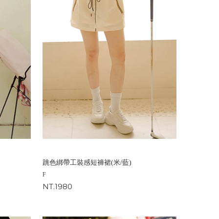
跳色綁帶工裝感短褲裙(米/藍)
F
NT.1980