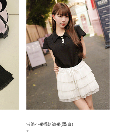
波浪小裙擺短褲裙(黑/白)
F