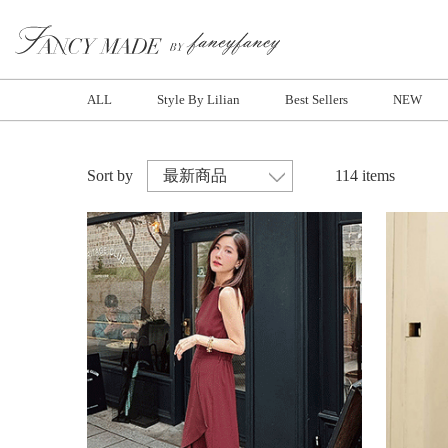
ALL
Style By Lilian
Best Sellers
NEW
Sort by
114 items