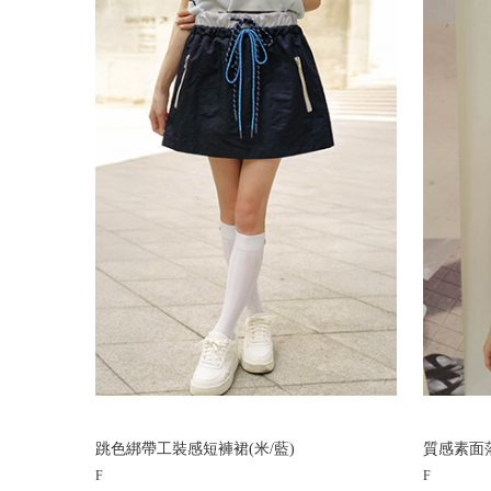
跳色綁帶工裝感短褲裙(米/藍)
質感素面落
F
F