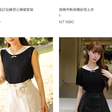
設計拉鍊背心褲裙套裝
假兩件軟綿襯衫領上衣
F
0
NT.1680