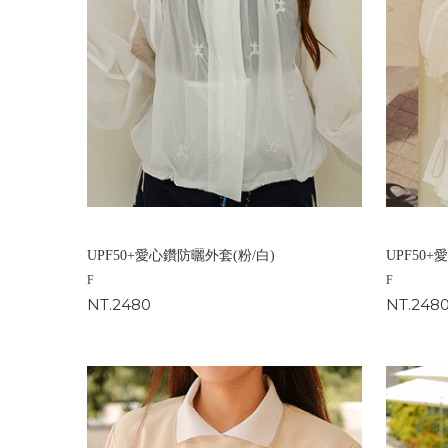
UPF50+愛心鑽防曬外套(粉/白)
UPF50
F
F
NT.2480
NT.248