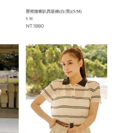
壓褶微喇叭西裝褲(白/黑)(S/M)
S
M
NT.1880