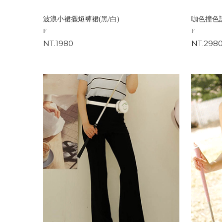
波浪小裙擺短褲裙(黑/白)
咖色撞色
F
F
NT.1980
NT.298