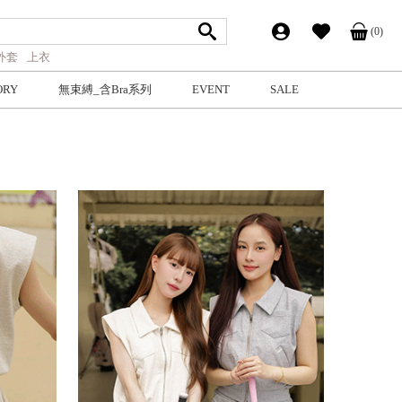
(0)
外套
上衣
ORY
無束縛_含Bra系列
EVENT
SALE