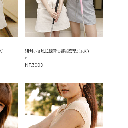
)
細閃小香風拉鍊背心褲裙套裝(白/灰)
F
NT.3080