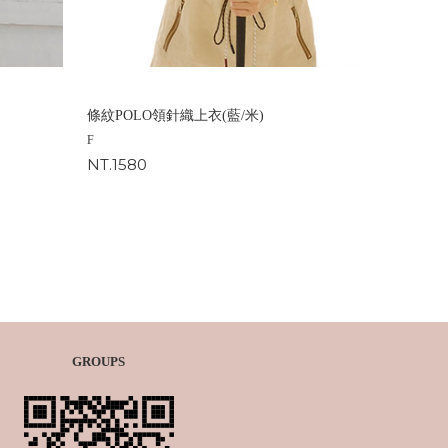
條紋POLO領針織上衣(藍/米)
F
NT.1580
GROUPS