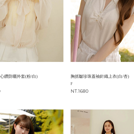
+愛心鑽防曬外套(粉/白)
胸抓皺珍珠蓋袖針織上衣(白/杏)
F
0
NT.1680