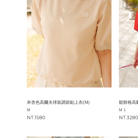
米杏色高爾夫球裝調節釦上衣(M)
鬆餅格高爾
M
M
L
NT.1580
NT.328