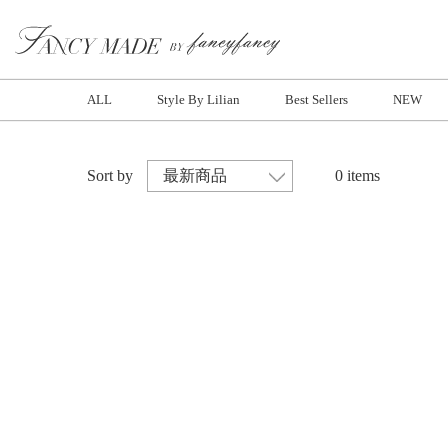
ALL
Style By Lilian
Best Sellers
NEW
Sort by
0 items