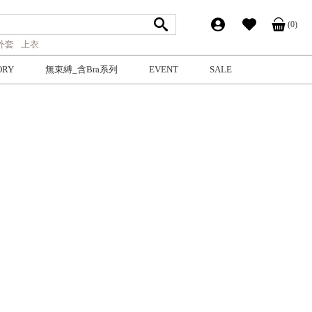
(0)
外套
上衣
ORY
無束縛_含Bra系列
EVENT
SALE