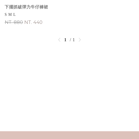
下擺抓破彈力牛仔褲裙
S
M
L
NT. 880
NT. 440
1
1